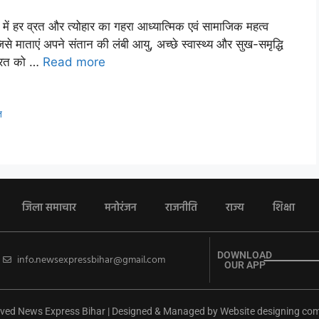
 हर व्रत और त्योहार का गहरा आध्यात्मिक एवं सामाजिक महत्व
त, जिसे माताएं अपने संतान की लंबी आयु, अच्छे स्वास्थ्य और सुख-समृद्धि
 व्रत को …
Read more
त
जिला समाचार
मनोरंजन
राजनीति
राज्य
शिक्षा
DOWNLOAD
info.newsexpressbihar@gmail.com
OUR APP
ved News Express Bihar | Designed & Managed by
Website designing co