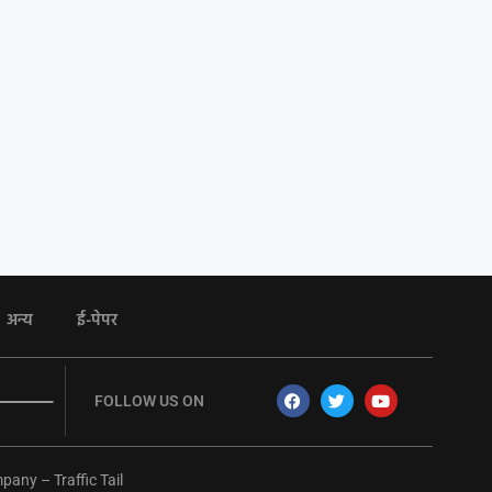
अन्य
ई-पेपर
FOLLOW US ON
mpany
–
Traffic Tail