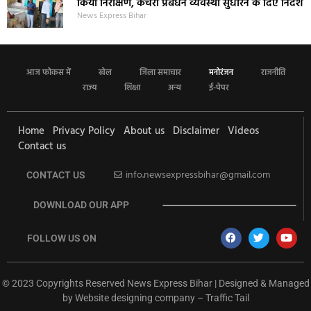
किया निरीक्षण, कचरा प्रबंधन व्यवस्था सुधारने के दिए निर्देश
News Express Bihar
आज फोकस में
खेल
जिला समाचार
मनोरंजन
राजनीति
राज्य
शिक्षा
अन्य
ई-पेपर
Home
Privacy Policy
About us
Disclaimer
Videos
Contact us
info.newsexpressbihar@gmail.com
CONTACT US
DOWNLOAD OUR APP
FOLLOW US ON
© 2023 Copyrights Reserved News Express Bihar | Designed & Managed
by
Website designing company
–
Traffic Tail