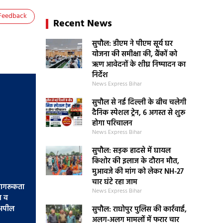
Feedback
Recent News
सुपौल: डीएम ने पीएम सूर्य घर
योजना की समीक्षा की, बैंकों को
ऋण आवेदनों के शीघ्र निष्पादन का
निर्देश
News Express Bihar
सुपौल से नई दिल्ली के बीच चलेगी
दैनिक स्पेशल ट्रेन, 6 अगस्त से शुरू
होगा परिचालन
News Express Bihar
सुपौल: सड़क हादसे में घायल
किशोर की इलाज के दौरान मौत,
मुआवजे की मांग को लेकर NH-27
चार घंटे रहा जाम
जागरूकता
News Express Bihar
व व
 अपील
सुपौल: राघोपुर पुलिस की कार्रवाई,
अलग-अलग मामलों में फरार चार