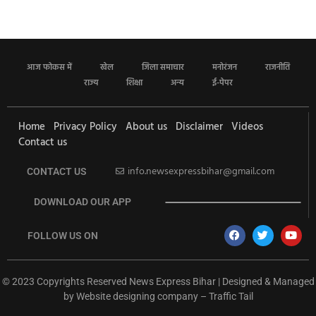
आज फोकस में
खेल
जिला समाचार
मनोरंजन
राजनीति
राज्य
शिक्षा
अन्य
ई-पेपर
Home
Privacy Policy
About us
Disclaimer
Videos
Contact us
info.newsexpressbihar@gmail.com
CONTACT US
DOWNLOAD OUR APP
FOLLOW US ON
© 2023 Copyrights Reserved News Express Bihar | Designed & Managed
by
Website designing company
–
Traffic Tail