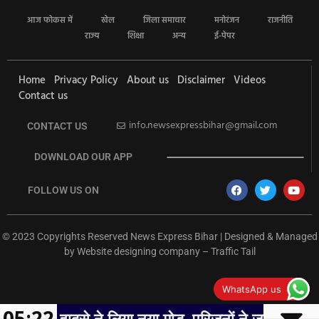
आज फोकस में
खेल
जिला समाचार
मनोरंजन
राजनीति
राज्य
शिक्षा
अन्य
ई-पेपर
Home
Privacy Policy
About us
Disclaimer
Videos
Contact us
info.newsexpressbihar@gmail.com
CONTACT US
DOWNLOAD OUR APP
FOLLOW US ON
© 2023 Copyrights Reserved News Express Bihar | Designed & Managed
by
Website designing company
–
Traffic Tail
rketing Hack4U
Ask Daman
Earn Yatra
7k Network
Buzz4Ai
WhatsApp us
05:22
 वंदे भारत हादसे ने लिया नया मोड़, परिजनों ने जताई हत्या की