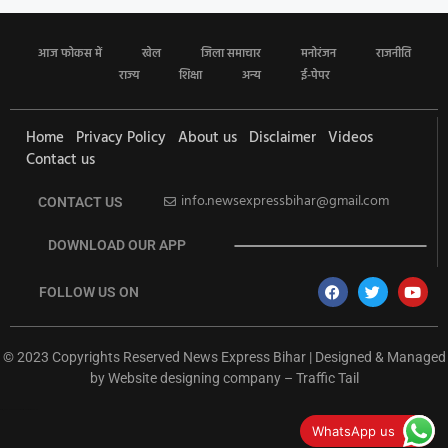
आज फोकस में
खेल
जिला समाचार
मनोरंजन
राजनीति
राज्य
शिक्षा
अन्य
ई-पेपर
Home
Privacy Policy
About us
Disclaimer
Videos
Contact us
info.newsexpressbihar@gmail.com
CONTACT US
DOWNLOAD OUR APP
FOLLOW US ON
© 2023 Copyrights Reserved News Express Bihar | Designed & Managed
by
Website designing company
–
Traffic Tail
rketing Hack4U
Ask Daman
Earn Yatra
7k Network
Buzz4Ai
WhatsApp us