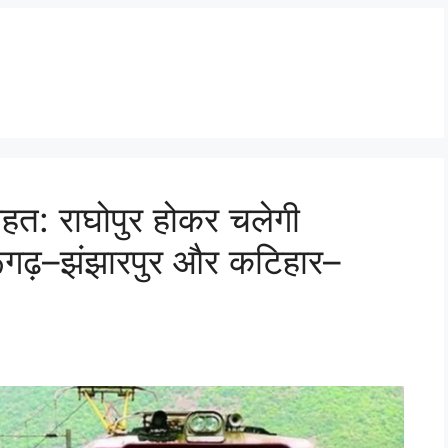
राहत: राघोपुर होकर चलेगी
ूगढ़–झंझारपुर और कटिहार–