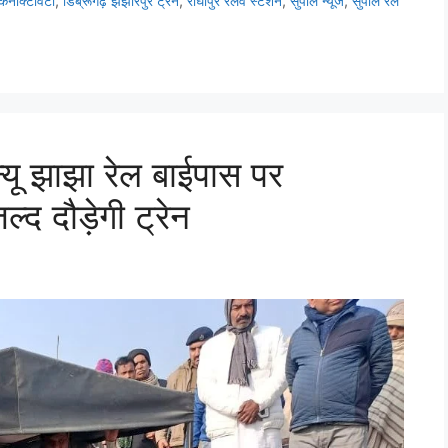
कनेक्टिविटी
,
डिब्रूगढ़ झंझारपुर ट्रेन
,
राघोपुर रेलवे स्टेशन
,
सुपौल न्यूज
,
सुपौल रेल
्यू झाझा रेल बाईपास पर
द दौड़ेगी ट्रेन