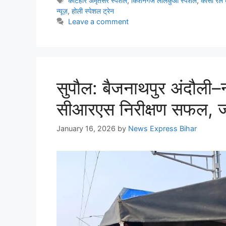
कटिहार अमृतसर स्पेशल
,
किशनगंज लालकुआं स्पेशल
,
कोसी रेल 
न्यूज़
,
होली स्पेशल ट्रेन
Leave a comment
सुपौल: बैजनाथपुर अंदौली–न
सीआरएस निरीक्षण सफल, जल्
January 16, 2026
by
News Express Bihar