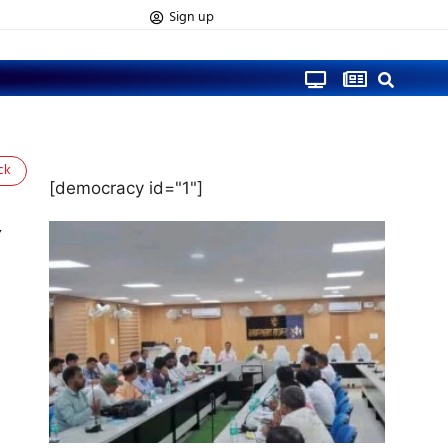
Sign up
ck
[democracy id="1"]
,