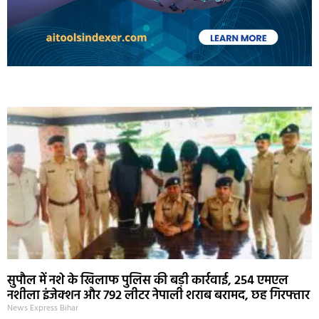
Marketing Hack4U
Ask Daman
Earn Yatra
7k Network
Buzz4Ai
सुपौल में नशे के खिलाफ पुलिस की बड़ी कार्रवाई, 254 एमएल
नशीला इंजेक्शन और 792 लीटर नेपाली शराब बरामद, छह गिरफ्तार
News Express Bihar