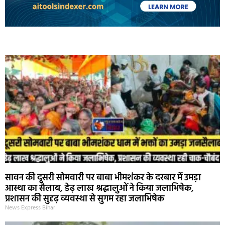
Marketing Hack4U
Ask Daman
Earn Yatra
7k Network
Buzz4Ai
सावन की दूसरी सोमवारी पर बाबा भीमशंकर के दरबार में उमड़ा
आस्था का सैलाब, डेढ़ लाख श्रद्धालुओं ने किया जलाभिषेक,
प्रशासन की सुदृढ़ व्यवस्था से सुगम रहा जलाभिषेक
News Express Bihar