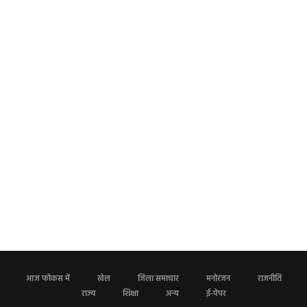
आज फोकस में
खेल
जिला समाचार
मनोरंजन
राजनीति
राज्य
शिक्षा
अन्य
ई-पेपर