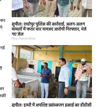
र
होकर
सुपौल: राघोपुर पुलिस की कार्रवाई, अलग-अलग
गे
मामलों में फरार चार नामजद आरोपी गिरफ्तार, भेजे
गए जेल
News Express Bihar
च गई
री
सजन
उनकी
सुपौल: डुमरी में अपशिष्ट प्रसंस्करण इकाई का डीडीसी