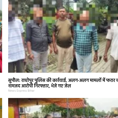
सुपौल: राघोपुर पुलिस की कार्रवाई, अलग-अलग मामलों में फरार 
नामजद आरोपी गिरफ्तार, भेजे गए जेल
News Express Bihar