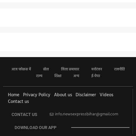
आज फोकस में
खेल
जिला समाचार
मनोरंजन
राजनीति
राज्य
शिक्षा
अन्य
ई-पेपर
Home
Privacy Policy
About us
Disclaimer
Videos
Contact us
info.newsexpressbihar@gmail.com
CONTACT US
DOWNLOAD OUR APP