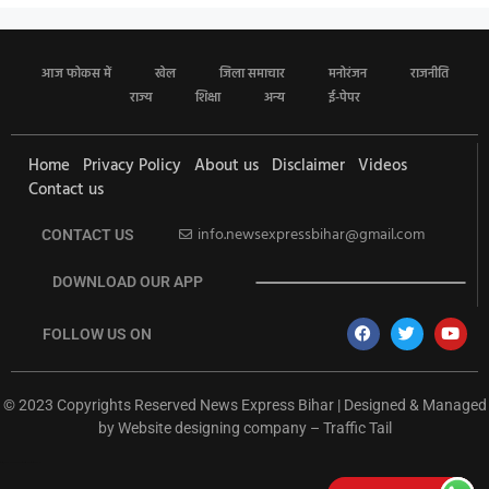
आज फोकस में
खेल
जिला समाचार
मनोरंजन
राजनीति
राज्य
शिक्षा
अन्य
ई-पेपर
Home
Privacy Policy
About us
Disclaimer
Videos
Contact us
info.newsexpressbihar@gmail.com
CONTACT US
DOWNLOAD OUR APP
FOLLOW US ON
© 2023 Copyrights Reserved News Express Bihar | Designed & Managed
by
Website designing company
–
Traffic Tail
rketing Hack4U
Ask Daman
Earn Yatra
7k Network
Buzz4Ai