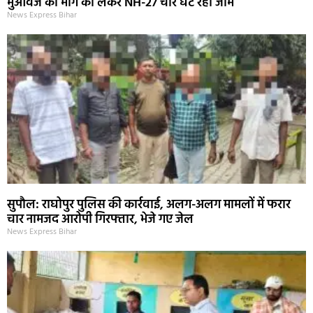
मुआवजे की मांग को लेकर NH-27 चार घंटे रहा जाम
News Express Bihar
सुपौल: राघोपुर पुलिस की कार्रवाई, अलग-अलग मामलों में फरार
चार नामजद आरोपी गिरफ्तार, भेजे गए जेल
News Express Bihar