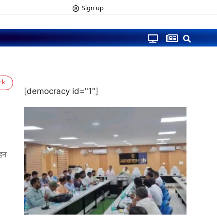
Sign up
ck
[democracy id="1"]
ाहन