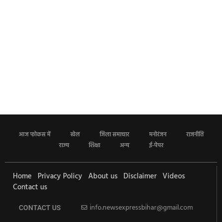
आज फोकस में
खेल
जिला समाचार
मनोरंजन
राजनीति
राज्य
शिक्षा
अन्य
ई-पेपर
Home
Privacy Policy
About us
Disclaimer
Videos
Contact us
info.newsexpressbihar@gmail.com
CONTACT US