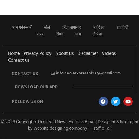
आज फोकस में
खेल
जिला समाचार
मनोरंजन
राजनीति
राज्य
शिक्षा
अन्य
ई-पेपर
Home
Privacy Policy
About us
Disclaimer
Videos
Contact us
info.newsexpressbihar@gmail.com
CONTACT US
DOWNLOAD OUR APP
FOLLOW US ON
© 2023 Copyrights Reserved News Express Bihar | Designed & Managed
by
Website designing company
–
Traffic Tail
rketing Hack4U
Ask Daman
Earn Yatra
7k Network
Buzz4Ai