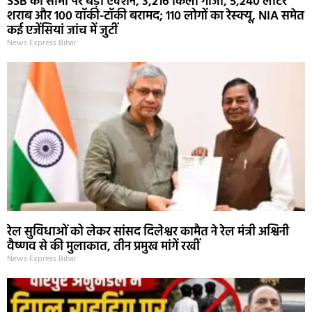
SSB का सीमा पर बड़ा एक्शन, 3,216 किलो गांजा, 5,240 लीटर
शराब और 100 वॉकी-टॉकी बरामद; 110 लोगों का रेस्क्यू, NIA समेत
कई एजेंसियां जांच में जुटीं
News Express Bihar
रेल सुविधाओं को लेकर सांसद दिलेश्वर कामैत ने रेल मंत्री अश्विनी
वैष्णव से की मुलाकात, तीन प्रमुख मांगें रखीं
News Express Bihar