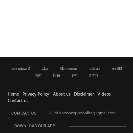
आज फोकस में
खेल
जिला समाचार
मनोरंजन
राजनीति
राज्य
शिक्षा
अन्य
ई-पेपर
Home
Privacy Policy
About us
Disclaimer
Videos
Contact us
info.newsexpressbihar@gmail.com
CONTACT US
DOWNLOAD OUR APP