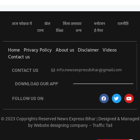
आज फोकस में
खेल
जिला समाचार
मनोरंजन
राजनीति
राज्य
शिक्षा
अन्य
ई-पेपर
Home
Privacy Policy
About us
Disclaimer
Videos
Contact us
info.newsexpressbihar@gmail.com
CONTACT US
DOWNLOAD OUR APP
FOLLOW US ON
© 2023 Copyrights Reserved News Express Bihar | Designed & Managed
by
Website designing company
–
Traffic Tail
rketing Hack4U
Ask Daman
Earn Yatra
7k Network
Buzz4Ai