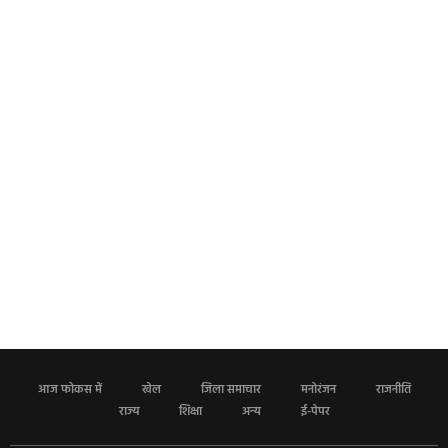
आज फोकस में
खेल
जिला समाचार
मनोरंजन
राजनीति
राज्य
शिक्षा
अन्य
ई-पेपर