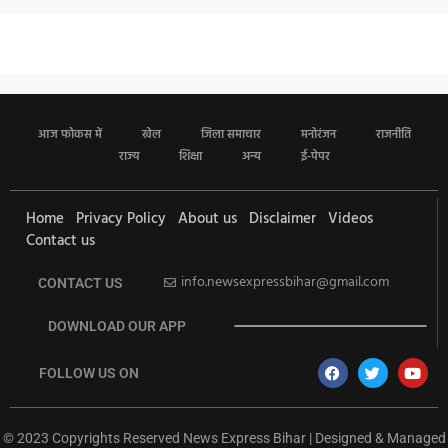
आज फोकस में
खेल
जिला समाचार
मनोरंजन
राजनीति
राज्य
शिक्षा
अन्य
ई-पेपर
Home
Privacy Policy
About us
Disclaimer
Videos
Contact us
info.newsexpressbihar@gmail.com
CONTACT US
DOWNLOAD OUR APP
FOLLOW US ON
© 2023 Copyrights Reserved News Express Bihar | Designed & Managed