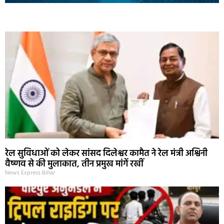
Marketing Hack4U
Ask Daman
Earn Yatra
7k Network
Buzz4Ai
रेल सुविधाओं को लेकर सांसद दिलेश्वर कामैत ने रेल मंत्री अश्विनी
वैष्णव से की मुलाकात, तीन प्रमुख मांगें रखीं
News Express Bihar