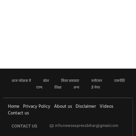
आज फोकस में
खेल
जिला समाचार
मनोरंजन
राजनीति
राज्य
शिक्षा
अन्य
ई-पेपर
Home
Privacy Policy
About us
Disclaimer
Videos
Contact us
info.newsexpressbihar@gmail.com
CONTACT US