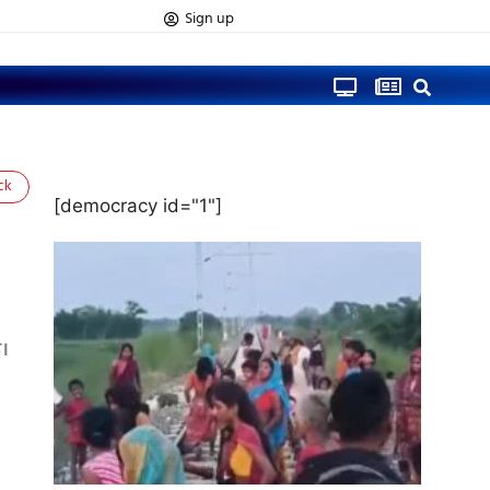
Sign up
ck
[democracy id="1"]
ै।