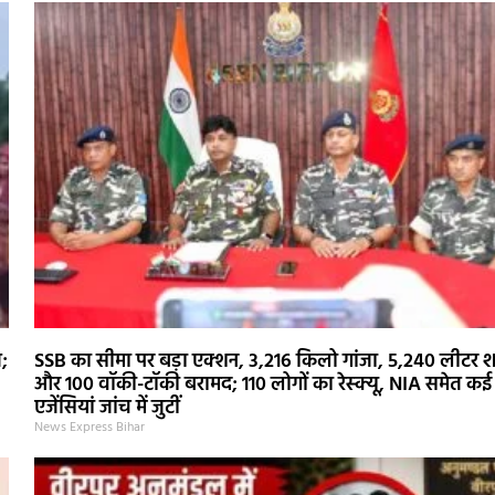
त;
SSB का सीमा पर बड़ा एक्शन, 3,216 किलो गांजा, 5,240 लीटर 
और 100 वॉकी-टॉकी बरामद; 110 लोगों का रेस्क्यू, NIA समेत कई
एजेंसियां जांच में जुटीं
News Express Bihar