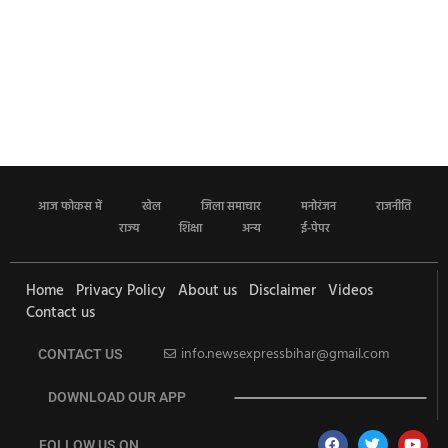
आज फोकस में
खेल
जिला समाचार
मनोरंजन
राजनीति
राज्य
शिक्षा
अन्य
ई-पेपर
Home
Privacy Policy
About us
Disclaimer
Videos
Contact us
info.newsexpressbihar@gmail.com
CONTACT US
DOWNLOAD OUR APP
FOLLOW US ON