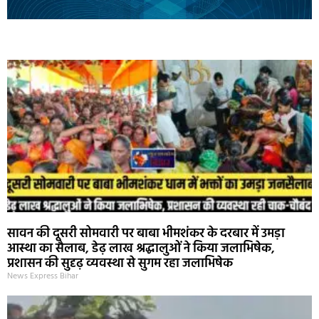
Marketing Hack4U
Ask Daman
Earn Yatra
7k Network
Buzz4Ai
सावन की दूसरी सोमवारी पर बाबा भीमशंकर के दरबार में उमड़ा
आस्था का सैलाब, डेढ़ लाख श्रद्धालुओं ने किया जलाभिषेक,
प्रशासन की सुदृढ़ व्यवस्था से सुगम रहा जलाभिषेक
News Express Bihar