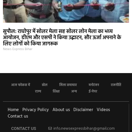
सुपौल: राघोपुर में सोलर मेला सह सोलर लोन मेला का भव्य
आयोजन, डीएम और एसपी ने किया उद्घाटन, सौर ऊर्जा अपनाने के
लिए लोगों को किया जागरूक
News Express Bihar
आज फोकस में
खेल
जिला समाचार
मनोरंजन
राजनीति
राज्य
शिक्षा
अन्य
ई-पेपर
Home
Privacy Policy
About us
Disclaimer
Videos
Contact us
info.newsexpressbihar@gmail.com
CONTACT US