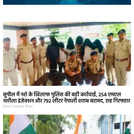
Marketing Hack4U
Ask Daman
Earn Yatra
7k Network
Buzz4Ai
सुपौल में नशे के खिलाफ पुलिस की बड़ी कार्रवाई, 254 एमएल
नशीला इंजेक्शन और 792 लीटर नेपाली शराब बरामद, छह गिरफ्तार
News Express Bihar