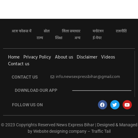
आज फोकस में
खेल
जिला समाचार
मनोरंजन
राजनीति
राज्य
शिक्षा
अन्य
ई-पेपर
Home
Privacy Policy
About us
Disclaimer
Videos
Contact us
info.newsexpressbihar@gmail.com
CONTACT US
DOWNLOAD OUR APP
FOLLOW US ON
© 2023 Copyrights Reserved News Express Bihar | Designed & Managed
by
Website designing company
–
Traffic Tail