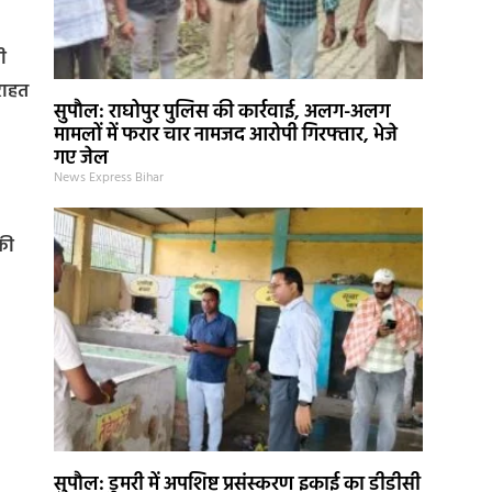
ी
राहत
सुपौल: राघोपुर पुलिस की कार्रवाई, अलग-अलग
मामलों में फरार चार नामजद आरोपी गिरफ्तार, भेजे
गए जेल
News Express Bihar
की
सुपौल: डुमरी में अपशिष्ट प्रसंस्करण इकाई का डीडीसी