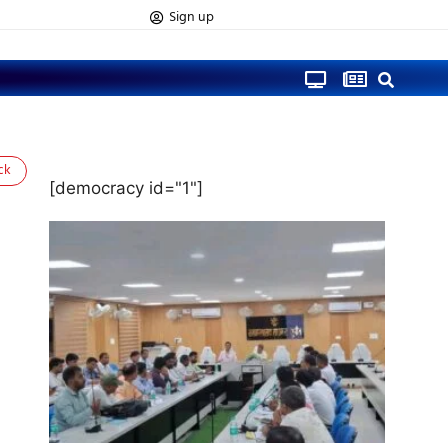
Sign up
ck
[democracy id="1"]