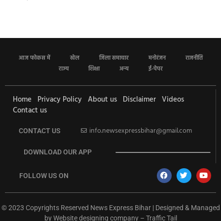
आज फोकस में
खेल
जिला समाचार
मनोरंजन
राजनीति
राज्य
शिक्षा
अन्य
ई-पेपर
Home
Privacy Policy
About us
Disclaimer
Videos
Contact us
info.newsexpressbihar@gmail.com
CONTACT US
DOWNLOAD OUR APP
FOLLOW US ON
© 2023 Copyrights Reserved News Express Bihar | Designed & Managed
by
Website designing company
–
Traffic Tail