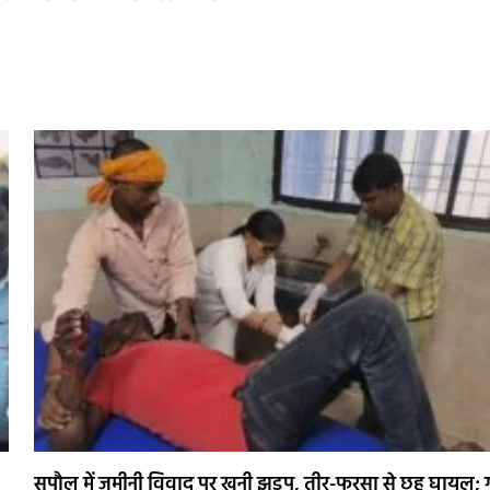
सुपौल में जमीनी विवाद पर खूनी झड़प, तीर-फरसा से छह घायल; ग