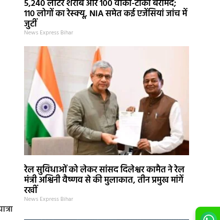
5,240 लीटर शराब और 100 वॉकी-टॉकी बरामद;
110 लोगों का रेस्क्यू, NIA समेत कई एजेंसियां जांच में
जुटीं
News Express Bihar
रेल सुविधाओं को लेकर सांसद दिलेश्वर कामैत ने रेल
मंत्री अश्विनी वैष्णव से की मुलाकात, तीन प्रमुख मांगें
रखीं
News Express Bihar
ात्रा