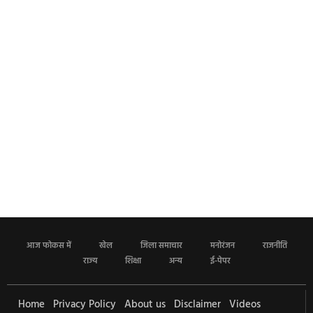
आज फोकस में
खेल
जिला समाचार
मनोरंजन
राजनीति
राज्य
शिक्षा
अन्य
ई-पेपर
Home
Privacy Policy
About us
Disclaimer
Videos