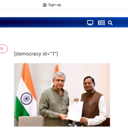
Sign up
ck
[democracy id="1"]