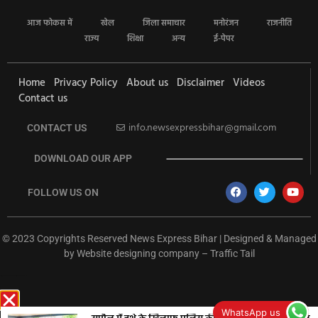
आज फोकस में
खेल
जिला समाचार
मनोरंजन
राजनीति
राज्य
शिक्षा
अन्य
ई-पेपर
Home
Privacy Policy
About us
Disclaimer
Videos
Contact us
info.newsexpressbihar@gmail.com
CONTACT US
DOWNLOAD OUR APP
FOLLOW US ON
© 2023 Copyrights Reserved News Express Bihar | Designed & Managed
by
Website designing company
–
Traffic Tail
rketing Hack4U
Ask Daman
Earn Yatra
7k Network
Buzz4Ai
WhatsApp us