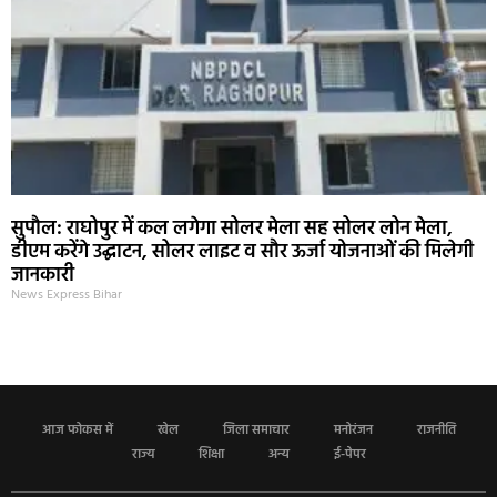
सुपौल: राघोपुर में कल लगेगा सोलर मेला सह सोलर लोन मेला,
डीएम करेंगे उद्घाटन, सोलर लाइट व सौर ऊर्जा योजनाओं की मिलेगी
जानकारी
News Express Bihar
आज फोकस में
खेल
जिला समाचार
मनोरंजन
राजनीति
राज्य
शिक्षा
अन्य
ई-पेपर