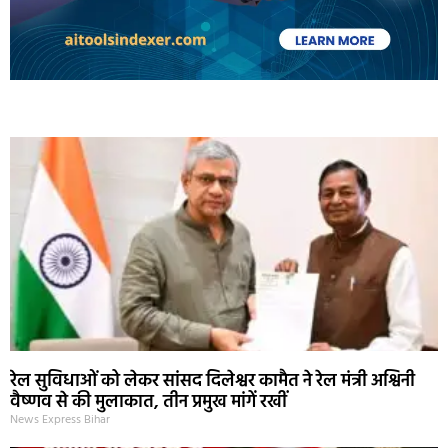
Marketing Hack4U
Ask Daman
Earn Yatra
7k Network
Buzz4Ai
रेल सुविधाओं को लेकर सांसद दिलेश्वर कामैत ने रेल मंत्री अश्विनी
वैष्णव से की मुलाकात, तीन प्रमुख मांगें रखीं
News Express Bihar