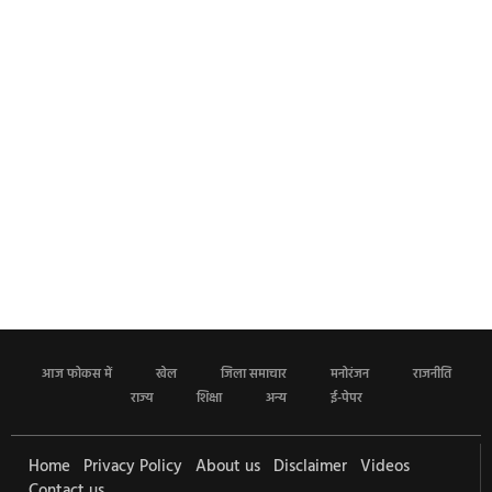
आज फोकस में
खेल
जिला समाचार
मनोरंजन
राजनीति
राज्य
शिक्षा
अन्य
ई-पेपर
Home
Privacy Policy
About us
Disclaimer
Videos
Contact us