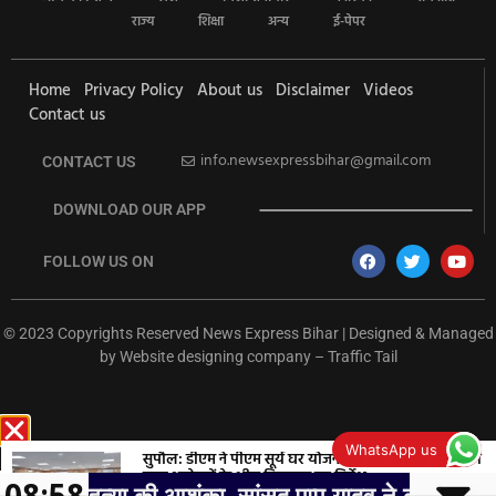
राज्य
शिक्षा
अन्य
ई-पेपर
Home
Privacy Policy
About us
Disclaimer
Videos
Contact us
info.newsexpressbihar@gmail.com
CONTACT US
DOWNLOAD OUR APP
FOLLOW US ON
© 2023 Copyrights Reserved News Express Bihar | Designed & Managed
by
Website designing company
–
Traffic Tail
rketing Hack4U
Ask Daman
Earn Yatra
7k Network
Buzz4Ai
WhatsApp us
सुपौल: डीएम ने पीएम सूर्य घर योजना की समीक्षा की, बैंकों को
ऋण आवेदनों के शीघ्र निष्पादन का निर्देश
08:58
आशंका, सांसद पप्पू यादव ने की निष्पक्ष जांच की मांग