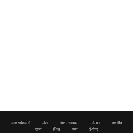
आज फोकस में
खेल
जिला समाचार
मनोरंजन
राजनीति
राज्य
शिक्षा
अन्य
ई-पेपर