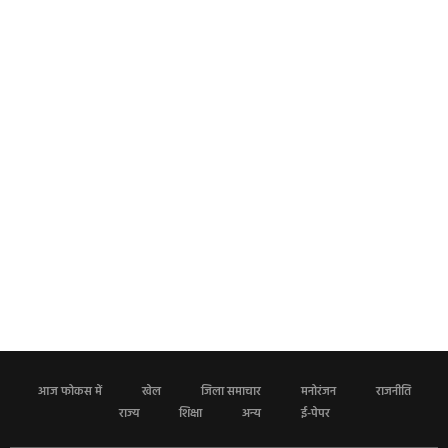
आज फोकस में
खेल
जिला समाचार
मनोरंजन
राजनीति
राज्य
शिक्षा
अन्य
ई-पेपर