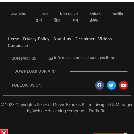
आज फोकस में
खेल
जिला समाचार
मनोरंजन
राजनीति
राज्य
शिक्षा
अन्य
ई-पेपर
Home
Privacy Policy
About us
Disclaimer
Videos
Contact us
info.newsexpressbihar@gmail.com
CONTACT US
DOWNLOAD OUR APP
FOLLOW US ON
© 2023 Copyrights Reserved News Express Bihar | Designed & Managed
by
Website designing company
–
Traffic Tail
rketing Hack4U
Ask Daman
Earn Yatra
7k Network
Buzz4Ai