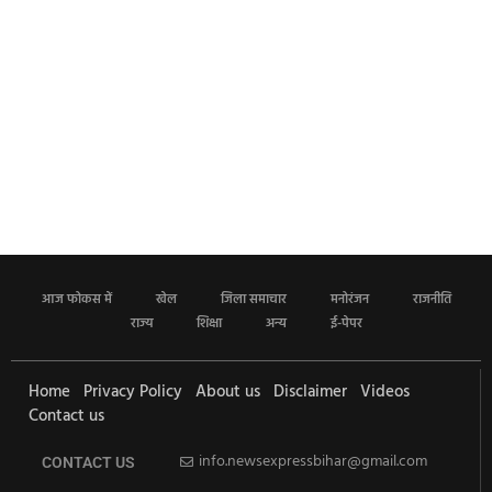
आज फोकस में
खेल
जिला समाचार
मनोरंजन
राजनीति
राज्य
शिक्षा
अन्य
ई-पेपर
Home
Privacy Policy
About us
Disclaimer
Videos
Contact us
info.newsexpressbihar@gmail.com
CONTACT US