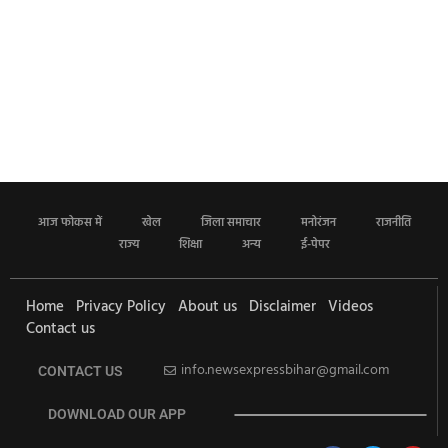
आज फोकस में
खेल
जिला समाचार
मनोरंजन
राजनीति
राज्य
शिक्षा
अन्य
ई-पेपर
Home
Privacy Policy
About us
Disclaimer
Videos
Contact us
info.newsexpressbihar@gmail.com
CONTACT US
DOWNLOAD OUR APP