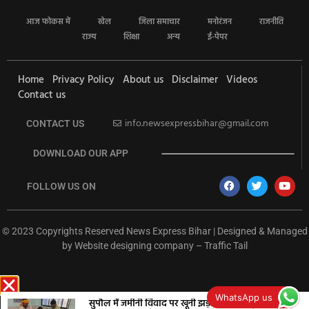
आज फोकस में
खेल
जिला समाचार
मनोरंजन
राजनीति
राज्य
शिक्षा
अन्य
ई-पेपर
Home
Privacy Policy
About us
Disclaimer
Videos
Contact us
info.newsexpressbihar@gmail.com
CONTACT US
DOWNLOAD OUR APP
FOLLOW US ON
© 2023 Copyrights Reserved News Express Bihar | Designed & Managed
by
Website designing company
–
Traffic Tail
rketing Hack4U
Ask Daman
Earn Yatra
7k Network
Buzz4Ai
WhatsApp us
सुपौल में जमीनी विवाद पर खूनी झड़प, तीर-फरसा से छह