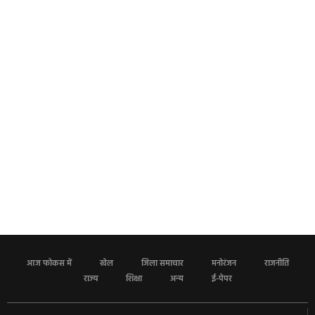
आज फोकस में
खेल
जिला समाचार
मनोरंजन
राजनीति
राज्य
शिक्षा
अन्य
ई-पेपर