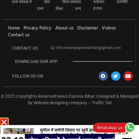
आज फोकस में
खेल
जिला समाचार
मनोरंजन
राजनीति
राज्य
शिक्षा
अन्य
ई-पेपर
Home
Privacy Policy
About us
Disclaimer
Videos
Contact us
info.newsexpressbihar@gmail.com
CONTACT US
DOWNLOAD OUR APP
FOLLOW US ON
© 2023 Copyrights Reserved News Express Bihar | Designed & Managed
by
Website designing company
–
Traffic Tail
rketing Hack4U
Ask Daman
Earn Yatra
7k Network
Buzz4Ai
WhatsApp us
सुपौल में जमीनी विवाद पर खूनी झड़प, तीर-फरसा से छह
घायल; गर्दन पर गंभीर चोट, हाथ में फंसा तीर, जांच में जुटी