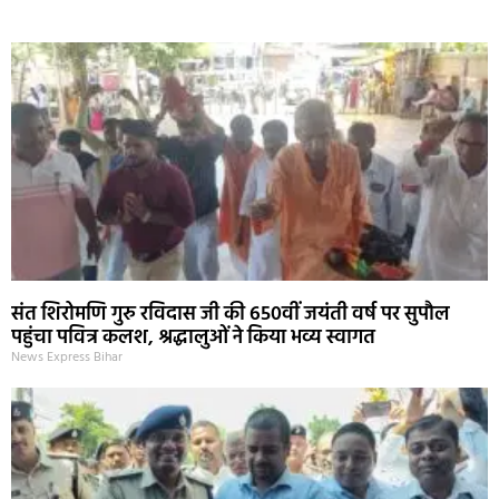
Marketing Hack4U
Ask Daman
Earn Yatra
7k Network
Buzz4Ai
संत शिरोमणि गुरु रविदास जी की 650वीं जयंती वर्ष पर सुपौल
पहुंचा पवित्र कलश, श्रद्धालुओं ने किया भव्य स्वागत
News Express Bihar