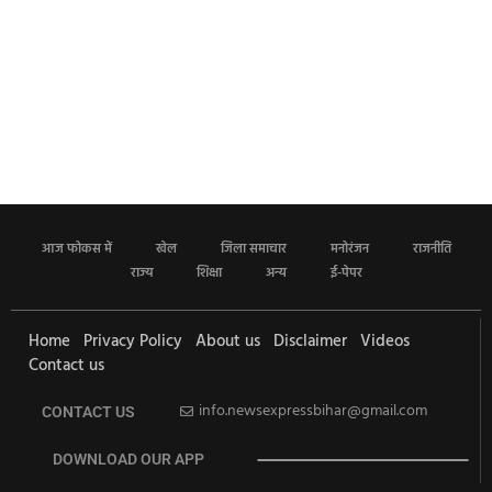
आज फोकस में
खेल
जिला समाचार
मनोरंजन
राजनीति
राज्य
शिक्षा
अन्य
ई-पेपर
Home
Privacy Policy
About us
Disclaimer
Videos
Contact us
info.newsexpressbihar@gmail.com
CONTACT US
DOWNLOAD OUR APP