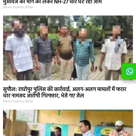
मुआवजे की मांग को लेकर NH-27 चार घंटे रहा जाम
News Express Bihar
सुपौल: राघोपुर पुलिस की कार्रवाई, अलग-अलग मामलों में फरार
चार नामजद आरोपी गिरफ्तार, भेजे गए जेल
News Express Bihar