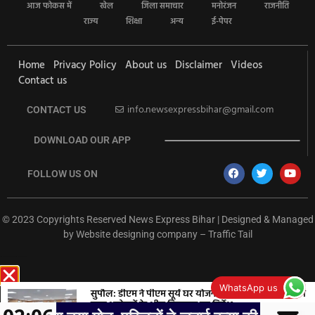
आज फोकस में
खेल
जिला समाचार
मनोरंजन
राजनीति
राज्य
शिक्षा
अन्य
ई-पेपर
Home
Privacy Policy
About us
Disclaimer
Videos
Contact us
info.newsexpressbihar@gmail.com
CONTACT US
DOWNLOAD OUR APP
FOLLOW US ON
© 2023 Copyrights Reserved News Express Bihar | Designed & Managed
by
Website designing company
–
Traffic Tail
rketing Hack4U
Ask Daman
Earn Yatra
7k Network
Buzz4Ai
WhatsApp us
सुपौल: डीएम ने पीएम सूर्य घर योजना की समीक्षा की, बैंकों को
ऋण आवेदनों के शीघ्र निष्पादन का निर्देश