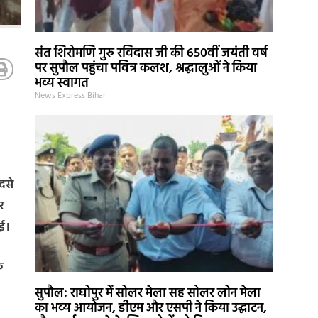
संत शिरोमणि गुरु रविदास जी की 650वीं जयंती वर्ष
पर सुपौल पहुंचा पवित्र कलश, श्रद्धालुओं ने किया
भव्य स्वागत
News Express Bihar
दसे
र
ई।
े
।
सुपौल: राघोपुर में सोलर मेला सह सोलर लोन मेला
का भव्य आयोजन, डीएम और एसपी ने किया उद्घाटन,