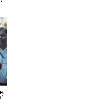
घर
जन,
 को