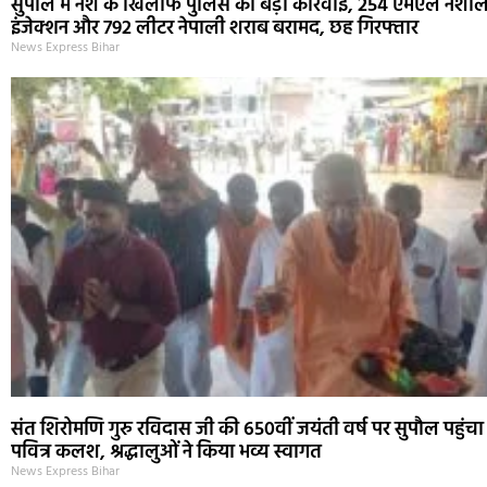
सुपौल में नशे के खिलाफ पुलिस की बड़ी कार्रवाई, 254 एमएल नशील
इंजेक्शन और 792 लीटर नेपाली शराब बरामद, छह गिरफ्तार
News Express Bihar
संत शिरोमणि गुरु रविदास जी की 650वीं जयंती वर्ष पर सुपौल पहुंचा
पवित्र कलश, श्रद्धालुओं ने किया भव्य स्वागत
News Express Bihar