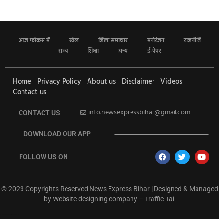
आज फोकस में
खेल
जिला समाचार
मनोरंजन
राजनीति
राज्य
शिक्षा
अन्य
ई-पेपर
Home
Privacy Policy
About us
Disclaimer
Videos
Contact us
info.newsexpressbihar@gmail.com
CONTACT US
DOWNLOAD OUR APP
FOLLOW US ON
© 2023 Copyrights Reserved News Express Bihar | Designed & Managed
by
Website designing company
–
Traffic Tail
rketing Hack4U
Ask Daman
Earn Yatra
7k Network
Buzz4Ai